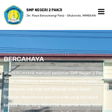
SMP NEGERI 2 PANJI
Jln. Raya Banyuwangi Panji - Situbondo, MIMBAAN
BERCAHAYA
Visi BERCAHAYA menjadi pedoman SMP Negeri 2 Panji
dalam membentuk peserta didik yang berkarakter,
berprestasi, dan siap menghadapi masa depan.
Beriman: Membentuk peserta didik yang bertakwa
kepada Tuhan Yang Maha Esa, berakhlak mulia, jujur,