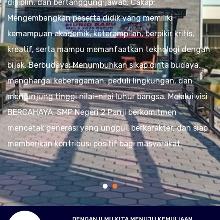
disiplin, dan bertanggung jawab. Cakap:
Mengembangkan peserta didik yang memiliki
kemampuan akademik, keterampilan, berpikir kritis,
kreatif, serta mampu memanfaatkan teknologi dengan
bijak. Berbudaya: Menumbuhkan sikap cinta budaya,
menghargai keberagaman, peduli lingkungan, dan
menjunjung tinggi nilai-nilai luhur bangsa. Melalui visi
BERCAHAYA, SMP Negeri 2 Panji berkomitmen
mencetak generasi yang unggul, berkarakter, dan siap
memberikan kontribusi positif bagi masyarakat.
DENGAN ILMU KITA MENUJU KEMULIAAN