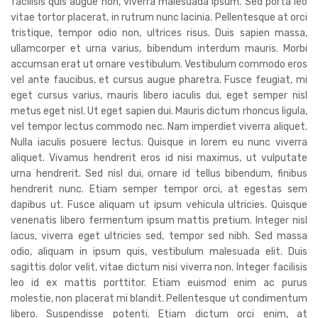
facilisis quis augue non, viverra malesuada ipsum. Sed porta leo
vitae tortor placerat, in rutrum nunc lacinia. Pellentesque at orci
tristique, tempor odio non, ultrices risus. Duis sapien massa,
ullamcorper et urna varius, bibendum interdum mauris. Morbi
accumsan erat ut ornare vestibulum. Vestibulum commodo eros
vel ante faucibus, et cursus augue pharetra. Fusce feugiat, mi
eget cursus varius, mauris libero iaculis dui, eget semper nisl
metus eget nisl. Ut eget sapien dui. Mauris dictum rhoncus ligula,
vel tempor lectus commodo nec. Nam imperdiet viverra aliquet.
Nulla iaculis posuere lectus. Quisque in lorem eu nunc viverra
aliquet. Vivamus hendrerit eros id nisi maximus, ut vulputate
urna hendrerit. Sed nisl dui, ornare id tellus bibendum, finibus
hendrerit nunc. Etiam semper tempor orci, at egestas sem
dapibus ut. Fusce aliquam ut ipsum vehicula ultricies. Quisque
venenatis libero fermentum ipsum mattis pretium. Integer nisl
lacus, viverra eget ultricies sed, tempor sed nibh. Sed massa
odio, aliquam in ipsum quis, vestibulum malesuada elit. Duis
sagittis dolor velit, vitae dictum nisi viverra non. Integer facilisis
leo id ex mattis porttitor. Etiam euismod enim ac purus
molestie, non placerat mi blandit. Pellentesque ut condimentum
libero. Suspendisse potenti. Etiam dictum orci enim, at