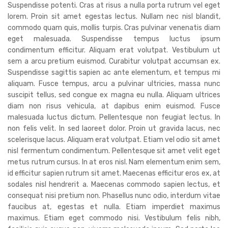
Suspendisse potenti. Cras at risus a nulla porta rutrum vel eget
lorem. Proin sit amet egestas lectus. Nullam nec nisl blandit,
commodo quam quis, mollis turpis. Cras pulvinar venenatis diam
eget malesuada. Suspendisse tempus luctus ipsum
condimentum efficitur. Aliquam erat volutpat. Vestibulum ut
sem a arcu pretium euismod. Curabitur volutpat accumsan ex.
Suspendisse sagittis sapien ac ante elementum, et tempus mi
aliquam. Fusce tempus, arcu a pulvinar ultricies, massa nunc
suscipit tellus, sed congue ex magna eu nulla. Aliquam ultrices
diam non risus vehicula, at dapibus enim euismod. Fusce
malesuada luctus dictum. Pellentesque non feugiat lectus. In
non felis velit. In sed laoreet dolor. Proin ut gravida lacus, nec
scelerisque lacus. Aliquam erat volutpat. Etiam vel odio sit amet
nisl fermentum condimentum. Pellentesque sit amet velit eget
metus rutrum cursus. In at eros nisl. Nam elementum enim sem,
id efficitur sapien rutrum sit amet. Maecenas efficitur eros ex, at
sodales nisl hendrerit a. Maecenas commodo sapien lectus, et
consequat nisi pretium non. Phasellus nunc odio, interdum vitae
faucibus at, egestas et nulla. Etiam imperdiet maximus
maximus. Etiam eget commodo nisi. Vestibulum felis nibh,