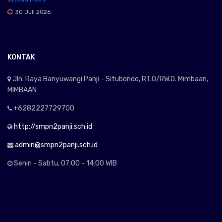
30 Juli 2026
KONTAK
Jln. Raya Banyuwangi Panji - Situbondo, RT.0/RW.0. Mimbaan,
MIMBAAN
+6282227729700
http://smpn2panji.sch.id
admin@smpn2panji.sch.id
Senin - Sabtu, 07:00 - 14:00 WIB